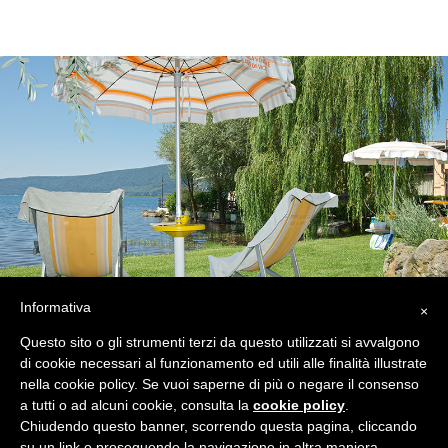
Informativa
×
Questo sito o gli strumenti terzi da questo utilizzati si avvalgono
di cookie necessari al funzionamento ed utili alle finalità illustrate
Copyright © 2023 – La Bella Venere
nella cookie policy. Se vuoi saperne di più o negare il consenso
P.Iva: 01409660568 -
Privacy Policy
a tutti o ad alcuni cookie, consulta la
cookie policy
.
Chiudendo questo banner, scorrendo questa pagina, cliccando
su un link o proseguendo la navigazione in altra maniera,