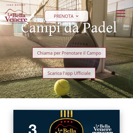
PRENOTA
Campi da Padel
Chiama per Prenotare il Campo
Scarica l'app Ufficiale